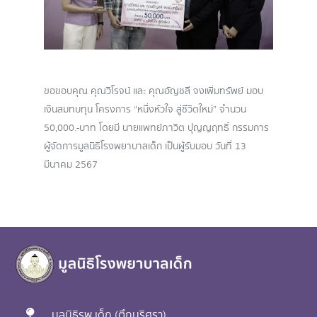
ขอขอบคุณ คุณวิโรจน์ และ คุณอัญชลี จงเพิ่มทรัพย์ มอบ
เงินสมทบทุน โครงการ “หนึ่งหัวใจ สู่ชีวิตใหม่” จำนวน
50,000.-บาท โดยมี นายแพทย์ภาวิต ปุญญฤทธิ์ กรรมการ
ผู้จัดการมูลนิธิโรงพยาบาลเด็ก เป็นผู้รับมอบ วันที่ 13
มีนาคม 2567
มูลนิธิรพ.เด็ก (ตึกนริศรา)